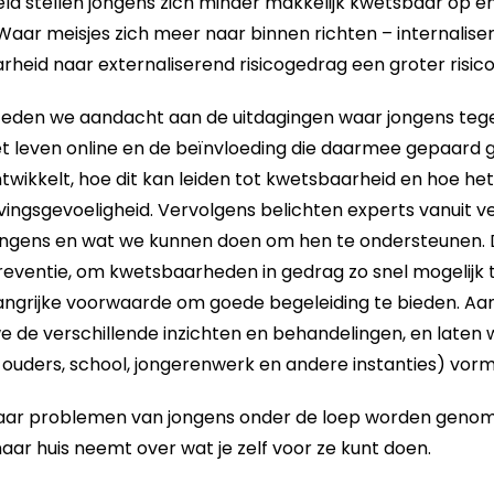
d stellen jongens zich minder makkelijk kwetsbaar op en
 Waar meisjes zich meer naar binnen richten – internalisere
eid naar externaliserend risicogedrag een groter risico
steden we aandacht aan de uitdagingen waar jongens te
t leven online en de beïnvloeding die daarmee gepaard g
twikkelt, hoe dit kan leiden tot kwetsbaarheid en hoe het
ingsgevoeligheid. Vervolgens belichten experts vanuit v
ngens en wat we kunnen doen om hen te ondersteunen. D
preventie, om kwetsbaarheden in gedrag zo snel mogelijk
ngrijke voorwaarde om goede begeleiding te bieden. Aa
 de verschillende inzichten en behandelingen, en laten 
f ouders, school, jongerenwerk en andere instanties) vorm 
ar problemen van jongens onder de loep worden genom
ar huis neemt over wat je zelf voor ze kunt doen.