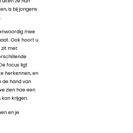
 uiten ze hun
n, is bij jongens
.
genwoordig mee
aat. Ook hoort u
 zit met
erschillende
e focus ligt
 te herkennen, en
n de hand van
we zien hoe een
kan krijgen.
en en je