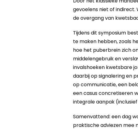
Door het klassieke manbeel
gevoelens niet of indirect.
de overgang van kwetsbaarh
Tijdens dit symposium be
te maken hebben, zoals he
hoe het puberbrein zich on
middelengebruik en verslav
invalshoeken kwetsbare jo
daarbij op signalering en 
op communicatie, een bela
een casus concretiseren we
integrale aanpak (inclusie
Samenvattend: een dag wa
praktische adviezen mee na