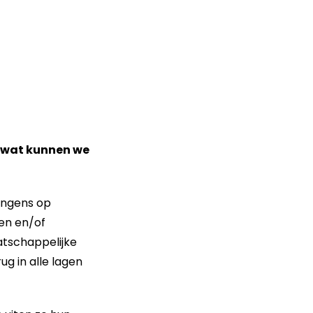
n wat kunnen we
ongens op
en en/of
atschappelijke
ug in alle lagen