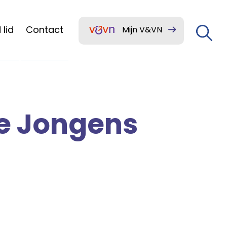
lid
Contact
Mijn V&VN
re Jongens