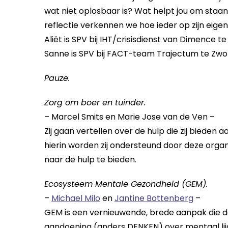
wat niet oplosbaar is? Wat helpt jou om staand
reflectie verkennen we hoe ieder op zijn eig
Aliët is SPV bij IHT/crisisdienst van Dimence te
Sanne is SPV bij FACT-team Trajectum te Zwol
Pauze.
Zorg om boer en tuinder.
– Marcel Smits en Marie Jose van de Ven –
Zij gaan vertellen over de hulp die zij bieden
hierin worden zij ondersteund door deze organ
naar de hulp te bieden.
Ecosysteem Mentale Gezondheid (GEM).
–
Michael Milo
en
Jantine Bottenberg
–
GEM is een vernieuwende, brede aanpak die de 
aandoening (anders DENKEN) over mentaal lijde