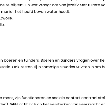
e te blijven? En wat vraagt dat van jezelf? Met ruimte vo
en manier het hoofd boven water houdt.
 Zwolle.
le.
 aan boeren en tuinders. Boeren en tuinders vragen over he
isatie. Ook zetten zij in sommige situaties SPV-en in om 
mens, zijn functioneren en sociale context centraal stel
n). GEM richt zich op het versterken van veerkracht en g