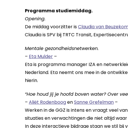
Programma studiemiddag.
Opening.
De middag voorzitter is
Claudia van Beuzeko
Claudia is SPV bij TRTC Transit, Expertisece
Mentale gezondheidsnetwerken.
–
Eta Mulder
–
Eta is programma manager IZA en netwerkle
Nederland. Eta neemt ons mee in de ontwikke
hierin.
“Hoe houd jij je hoofd boven water? Over vee
–
Aliët Rodenboog
en
Sanne Grefelman
–
Werken in de GGZ is intens en vraagt veel van
situaties en verwachtingen die niet altijd waar
In deze interactieve bijdrage staan we stil bi