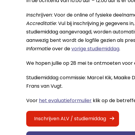
In de ochtend van 10.00 uur – 12.00 uur is er o
Inschrijven
: Voor de online of fysieke deelnam
Accreditatie
: Vul bij inschrijving je gegevens
studiemiddag aangevraagd, worden automatisch
aanwezig bent wordt de logfile gezien als pres
Informatie
over de
vorige studiemiddag
.
We hopen jullie op 28 mei te ontmoeten voor
Studiemiddag commissie: Marcel Kik, Maaike Di
Frans van Vugt.
Voor
het evaluatieformulier
klik op de betref
Inschrijven ALV / studiemiddag