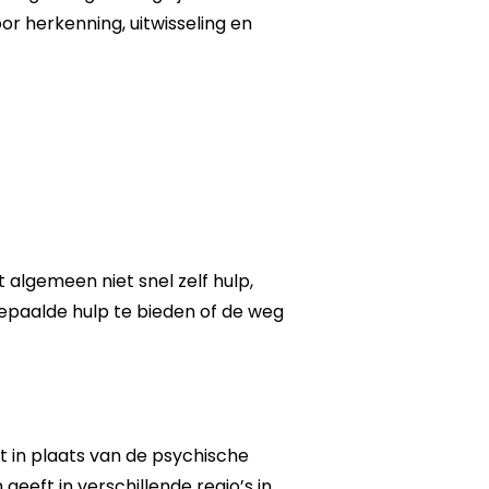
or herkenning, uitwisseling en
t algemeen niet snel zelf hulp,
bepaalde hulp te bieden of de weg
t in plaats van de psychische
eeft in verschillende regio’s in