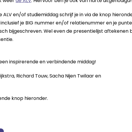
ok weer
de ALV
. Hiervoor ben je ook van harte uitgenodigd!
e ALV en/of studiemiddag schrijf je in via de knop hieronde
 in, inclusief je BIG nummer en/of relatienummer en je punt
 bijgeschreven. Wel even de presentielijst aftekenen bij
entie.
 een inspirerende en verbindende middag!
jkstra, Richard Touw, Sacha Nijen Twilaar en
fende knop hieronder.