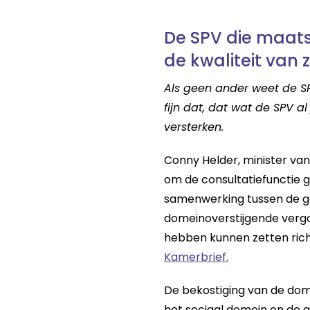
De SPV die maat
de kwaliteit van 
Als geen ander weet de SP
fijn dat, dat wat de SPV a
versterken.
Conny Helder, minister van
om de consultatiefunctie gg
samenwerking tussen de ggz
domeinoverstijgende vergo
hebben kunnen zetten richt
Kamerbrief.
De bekostiging van de dom
het sociaal domein en de 