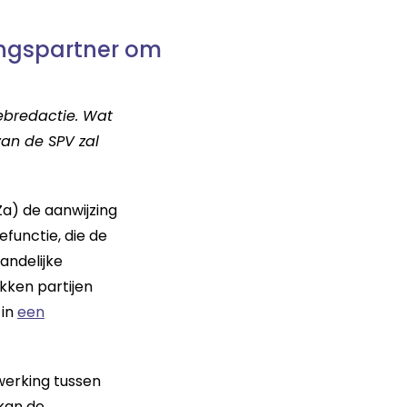
ingspartner om
webredactie. Wat
van de SPV zal
Za) de aanwijzing
efunctie, die de
andelijke
kken partijen
 in
een
werking tussen
kan de