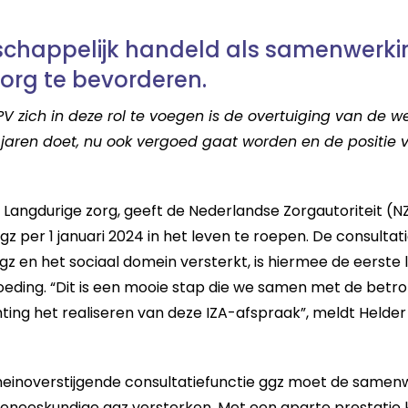
schappelijk handeld als samenwerk
zorg te bevorderen.
V zich in deze rol te voegen is de overtuiging van de 
l jaren doet, nu ook vergoed gaat worden en de positie 
 Langdurige zorg, geeft de Nederlandse Zorgautoriteit (N
z per 1 januari 2024 in het leven te roepen. De consultati
 en het sociaal domein versterkt, is hiermee de eerste l
eding. “Dit is een mooie stap die we samen met de betro
ing het realiseren van deze IZA-afspraak”, meldt Helder
einoverstijgende consultatiefunctie ggz moet de samen
geneeskundige ggz versterken. Met een aparte prestatie 