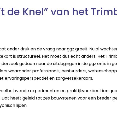
it de Knel” van het Trim
at onder druk en de vraag naar ggz groeit. Nu al wacht
tekort is structureel. Het moet dus echt anders. Het Trimb
nderzoek gedaan naar de uitdagingen in de ggz en is in 
ders waaronder professionals, bestuurders, wetenschapp
t ervaringsperspectief en zorgverzekeraars.
n veelbelovende experimenten en praktijkvoorbeelden ge
 Dat heeft geleid tot zes bouwstenen voor een breder p
hisch lijden.