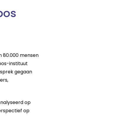
bos
en 80.000 mensen
os-instituut
gesprek gegaan
ers,
analyseerd op
erspectief op