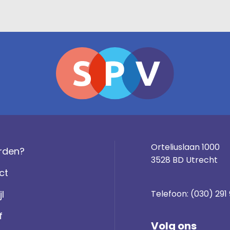
Orteliuslaan 1000
rden?
3528 BD Utrecht
ct
jl
Telefoon:
(030) 291
f
Volg ons