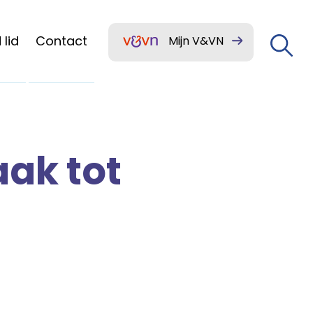
lid
Contact
Mijn V&VN
aak tot