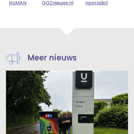
HUMAN
GGZnieuws.nl
nporadio1
Meer nieuws