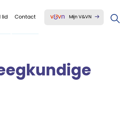
lid
Contact
Mijn V&VN
leegkundige