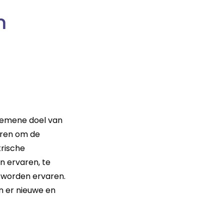
m
gemene doel van
eren om de
trische
n ervaren, te
jk worden ervaren.
n er nieuwe en