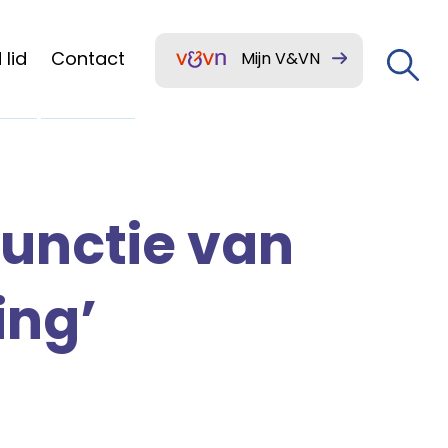
lid
Contact
Mijn V&VN
functie van
ing’