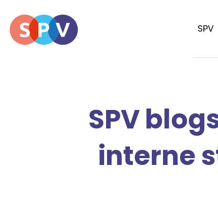
SPV
SPV blog
interne 