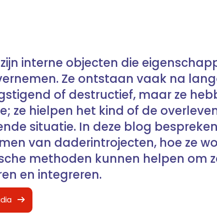
 zijn interne objecten die eigenscha
vernemen. Ze ontstaan vaak na lang
gstigend of destructief, maar ze he
ie; ze hielpen het kind of de overle
nde situatie. In deze blog bespreke
rmen van daderintrojecten, hoe ze w
sche methoden kunnen helpen om ze 
ren en integreren.
dia