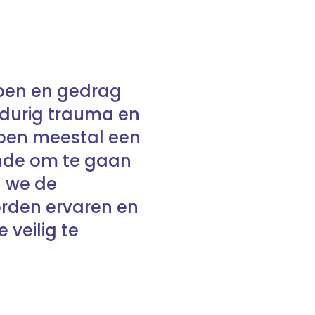
ppen en gedrag
durig trauma en
bben meestal een
vende om te gaan
n we de
orden ervaren en
veilig te