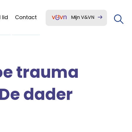
lid
Contact
Mijn V&VN
oe trauma
 De dader