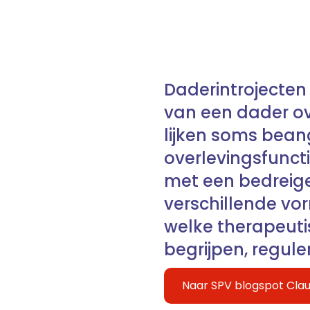
Daderintrojecten
van een dader o
lijken soms bean
overlevingsfunct
met een bedreige
verschillende vo
welke therapeuti
begrijpen, regule
Naar SPV blogspot Clau