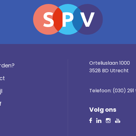
Orteliuslaan 1000
rden?
3528 BD Utrecht
ct
jl
Telefoon:
(030) 291
f
Volg ons