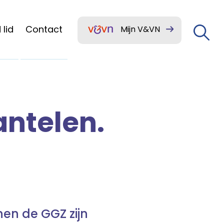
lid
Contact
Mijn V&VN
antelen.
nen de GGZ zijn