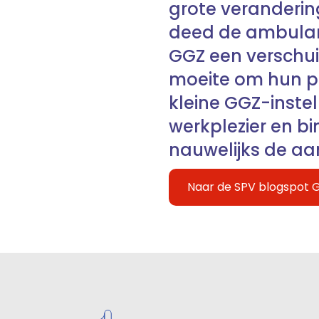
grote verandering
deed de ambulanti
GGZ een verschui
moeite om hun pe
kleine GGZ-inste
werkplezier en b
nauwelijks de aa
Naar de SPV blogspot 