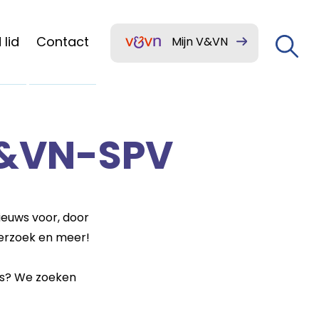
lid
Contact
Mijn V&VN
V&VN-SPV
ieuws voor, door
derzoek en meer!
a’s? We zoeken