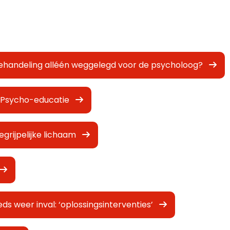
ehandeling alléén weggelegd voor de psycholoog?
: Psycho-educatie
grijpelijke lichaam
eeds weer inval: ‘oplossingsinterventies’