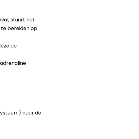
al, stuurt het
r te bereiden op
deze de
radrenaline
ssysteem) naar de