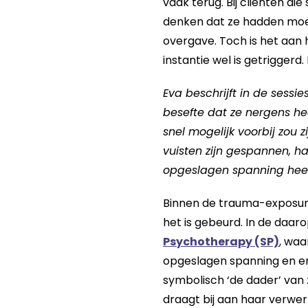
vaak terug. Bij cliënten d
denken dat ze hadden moete
overgave. Toch is het aan h
instantie wel is getriggerd. 
Eva beschrijft in de sessie
besefte dat ze nergens hee
snel mogelijk voorbij zou
vuisten zijn gespannen, h
opgeslagen spanning heeft
Binnen de trauma-exposure
het is gebeurd. In de daar
Psychotherapy (SP)
, waa
opgeslagen spanning en en
symbolisch ‘de dader’ van 
draagt bij aan haar verwer