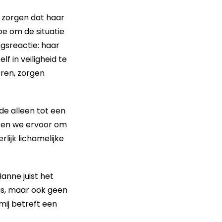
r zorgen dat haar
e om de situatie
gsreactie: haar
f in veiligheid te
eren, zorgen
de alleen tot een
ozen we ervoor om
lijk lichamelijke
Hanne juist het
 is, maar ook geen
mij betreft een