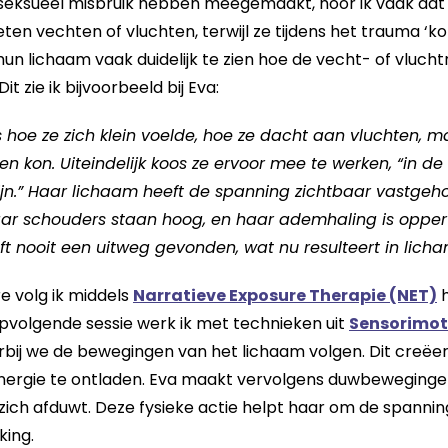
ie seksueel misbruik hebben meegemaakt, hoor ik vaak dat
n vechten of vluchten, terwijl ze tijdens het trauma ‘ko
un lichaam vaak duidelijk te zien hoe de vecht- of vlucht
Dit zie ik bijvoorbeeld bij Eva:
s hoe ze zich klein voelde, hoe ze dacht aan vluchten, ma
n kon. Uiteindelijk koos ze ervoor mee te werken, “in de
 zijn.” Haar lichaam heeft de spanning zichtbaar vastge
aar schouders staan hoog, en haar ademhaling is opperv
 nooit een uitweg gevonden, wat nu resulteert in licham
 volg ik middels
Narratieve Exposure Therapie (NET)
h
opvolgende sessie werk ik met technieken uit
Sensorimot
rbij we de bewegingen van het lichaam volgen. Dit creëe
ergie te ontladen. Eva maakt vervolgens duwbewegingen
zich afduwt. Deze fysieke actie helpt haar om de spanning
king.