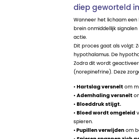
diep geworteld in
Wanneer het lichaam een b
brein onmiddellijk signale
actie.
Dit proces gaat als volgt:
hypothalamus. De hypotha
Zodra dit wordt geactiveer
(norepinefrine). Deze zorg
•
Hartslag versnelt
om mee
•
Ademhaling versnelt
om
•
Bloeddruk stijgt.
•
Bloed wordt omgeleid
v
spieren.
•
Pupillen verwijden
om bet
•
Spieren spannen zich a