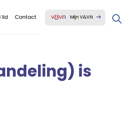
lid
Contact
Mijn V&VN
ndeling) is