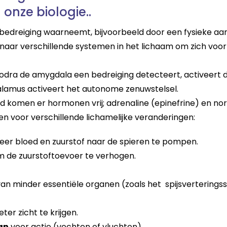
 onze biologie..
edreiging waarneemt, bijvoorbeeld door een fysieke aanv
n naar verschillende systemen in het lichaam om zich voo
 Zodra de amygdala een bedreiging detecteert, activeert 
lamus activeert het autonome zenuwstelsel.
d komen er hormonen vrij; adrenaline (epinefrine) en no
en voor verschillende lichamelijke veranderingen:
r bloed en zuurstof naar de spieren te pompen.
 de zuurstoftoevoer te verhogen.
an minder essentiële organen (zoals het spijsvertering
er zicht te krijgen.
an
voor actie (vechten of vluchten).