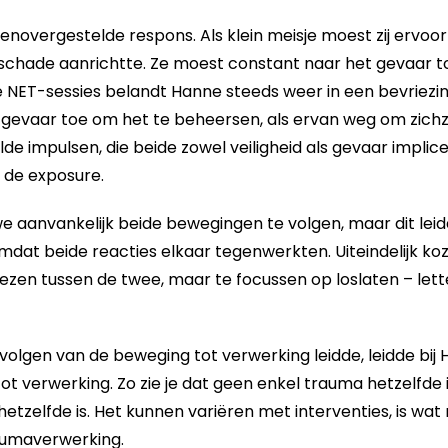
tegenovergestelde respons. Als klein meisje moest zij ervoo
chade aanrichtte. Ze moest constant naar het gevaar to
e NET-sessies belandt Hanne steeds weer in een bevriezin
 gevaar toe om het te beheersen, als ervan weg om zichzel
e impulsen, die beide zowel veiligheid als gevaar implic
 de exposure.
e aanvankelijk beide bewegingen te volgen, maar dit leid
mdat beide reacties elkaar tegenwerkten. Uiteindelijk k
iezen tussen de twee, maar te focussen op loslaten – letter
 volgen van de beweging tot verwerking leidde, leidde bij 
ot verwerking. Zo zie je dat geen enkel trauma hetzelfde
tzelfde is. Het kunnen variëren met interventies, is wat 
aumaverwerking.