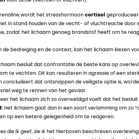
drenaline wordt het stresshormoon
cortisol
geproduceer
j het in stand houden van de vecht- of vluchtreactie door e
se, zodat het lichaam genoeg brandstof heeft om te rea
n de bedreiging en de context, kan het lichaam kiezen voo
haam besluit dat confrontatie de beste kans op overlev
 te vechten. Dit kan resulteren in agressie of een sterk
m concludeert dat ontsnappen de veiligste optie is, word
snel weg te rennen van het gevaar.
r het lichaam zich zo overweldigd voelt dat het besluit
:
Het lichaam gaat dan in een soort verlamming om zo “
hten op een betere gelegenheid om te reageren.
s die ik geef, zie ik het hierboven beschreven overlev