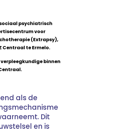
sociaal psychiatrisch
ertisecentrum voor
chotherapie (Extrapsy),
Z Centraal te Ermelo.
h verpleegkundige binnen
Centraal.
kend als de
evingsmechanisme
waarneemt. Dit
stelsel en is