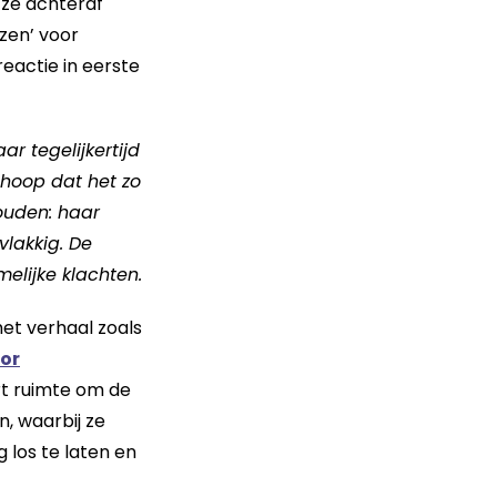
 ze achteraf
zen’ voor
reactie in eerste
ar tegelijkertijd
 hoop dat het zo
houden: haar
lakkig. De
elijke klachten.
et verhaal zoals
or
rt ruimte om de
, waarbij ze
 los te laten en