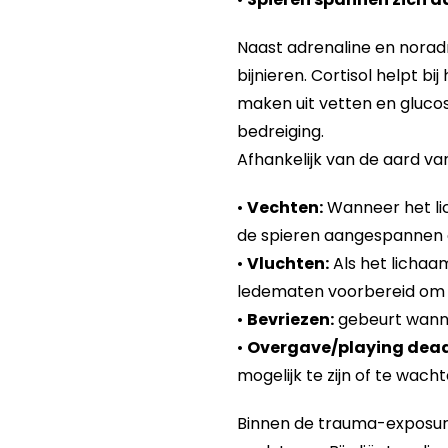
Naast adrenaline en nora
bijnieren. Cortisol helpt bi
maken uit vetten en gluco
bedreiging.
Afhankelijk van de aard va
•
Vechten:
Wanneer het lic
de spieren aangespannen om
•
Vluchten:
Als het lichaa
ledematen voorbereid om 
•
Bevriezen:
gebeurt wannee
•
Overgave/playing dead
mogelijk te zijn of te wac
Binnen de trauma-exposure