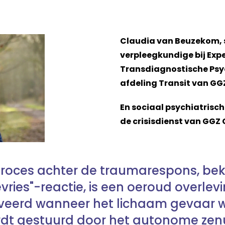
Claudia van Beuzekom, 
verpleegkundige bij Exp
Transdiagnostische Psy
afdeling Transit van GG
En sociaal psychiatrisc
de crisisdienst van GGZ 
proces achter de traumarespons, be
vries"-reactie, is een oeroud overl
iveerd wanneer het lichaam gevaar 
t gestuurd door het autonome zenuw