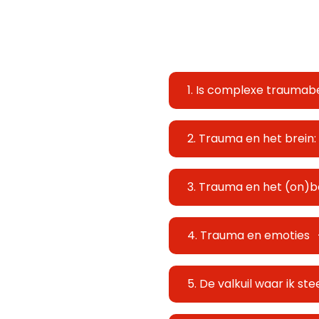
1. Is complexe traumab
2. Trauma en het brein
3. Trauma en het (on)be
4. Trauma en emoties
5. De valkuil waar ik st