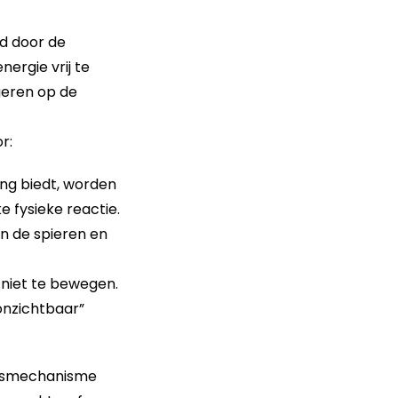
d door de
nergie vrij te
geren op de
r:
ing biedt, worden
e fysieke reactie.
en de spieren en
 niet te bewegen.
onzichtbaar”
ingsmechanisme